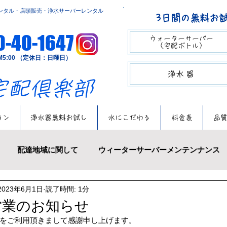
ンタル・店頭販売・浄水サーバーレンタル
3日間の無料お
0-40-1647
ウォーターサーバー​​
（宅配ボトル）
～PM5:00 （定休日：日曜日）
​​浄水器
の宅配倶楽部
ラン
浄水器無料お試し
水にこだわる
料金表
品
配達地域に関して
ウィーターサーバーメンテンナンス
2023年6月1日
読了時間: 1分
πウォーター
アイスクリーム
浄水サーバーレンタル
営業のお知らせ
をご利用頂きまして感謝申し上げます。