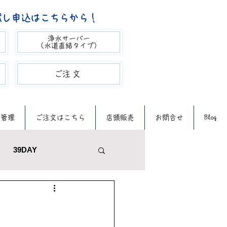
試し申込はこちらから！
浄水サーバー
（​水道直結タイプ）
​ご注文​​
質管理
ご注文はこちら
店頭販売
お問合せ
Blog
39DAY
メンテナンス