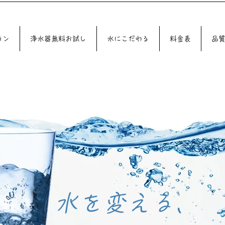
♪♪
ラン
浄水器無料お試し
水にこだわる
料金表
品
​水を変える、