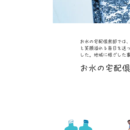
​お水の宅配倶楽部では
と笑顔溢れる毎日を送
した。地域に根ざした
お水の宅配