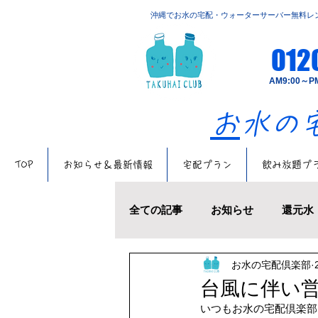
​沖縄でお水の宅配・ウォーターサーバー無料レ
012
​AM9:00
​
お水
TOP
お知らせ＆最新情報
宅配プラン
飲み放題プ
全ての記事
お知らせ
還元水
お水の宅配倶楽部
お水の話題
キャンペーン
台風に伴い
いつもお水の宅配倶楽部