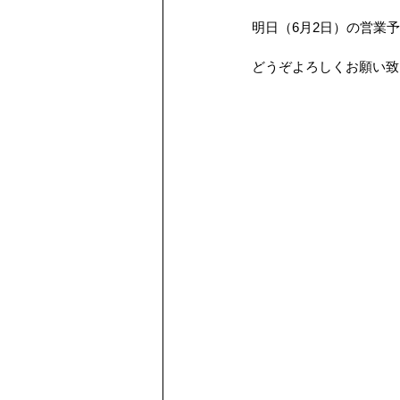
スタッフ紹介
量り売り
明日（6月2日）の営業
どうぞよろしくお願い致
熱中症対策
配達について
リフォーム
水回り
新