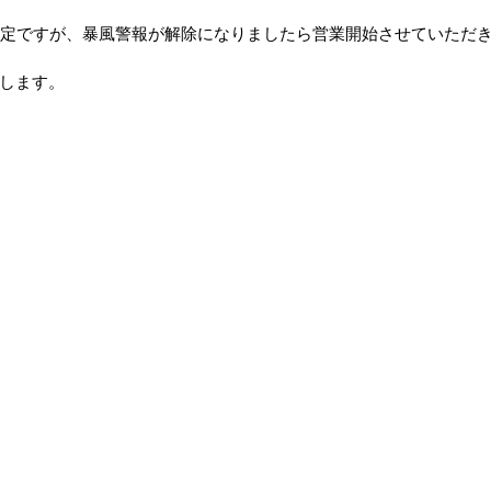
YouTubeチャンネル
水道直結
水の日
よくある質
予定ですが、暴風警報が解除になりましたら営業開始させていただ
します。
ニュース
体調管理
ウォーターサーバー
定額プ
商品