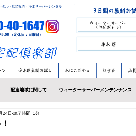
ンタル・店頭販売・浄水サーバーレンタル
3日間の無料お
0-40-1647
ウォーターサーバー​​
（宅配ボトル）
～PM5:00 （定休日：日曜日）
​​浄水器
の宅配倶楽部
ラン
浄水器無料お試し
水にこだわる
料金表
品
配達地域に関して
ウィーターサーバーメンテンナンス
月24日
読了時間: 1分
πウォーター
アイスクリーム
浄水サーバーレンタル
得！