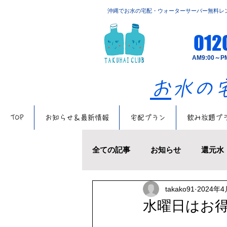
​沖縄でお水の宅配・ウォーターサーバー無料レ
012
​AM9:00
​
お水
TOP
お知らせ＆最新情報
宅配プラン
飲み放題プ
全ての記事
お知らせ
還元水
takako91
2024年4
お水の話題
キャンペーン
水曜日はお