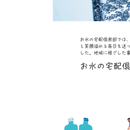
​お水の宅配倶楽部では
と笑顔溢れる毎日を送
した。地域に根ざした
お水の宅配