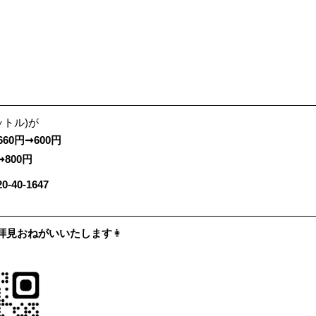
ットル)が
660円➞600円　
➞800円
40-1647
ー・拝見おねがいいたします
👩