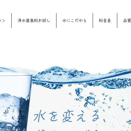
♪♪
ラン
浄水器無料お試し
水にこだわる
料金表
品
​水を変える、