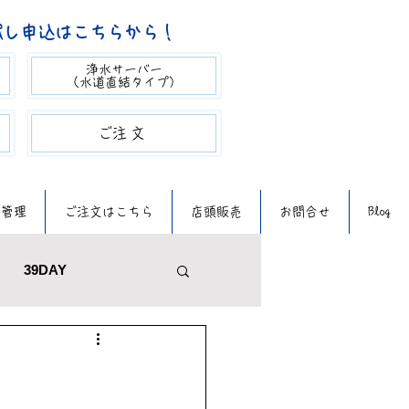
試し申込はこちらから！
浄水サーバー
（​水道直結タイプ）
​ご注文​​
質管理
ご注文はこちら
店頭販売
お問合せ
Blog
39DAY
メンテナンス