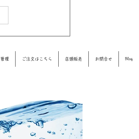
13日（水）は39DAYです
質管理
ご注文はこちら
店頭販売
お問合せ
Blog