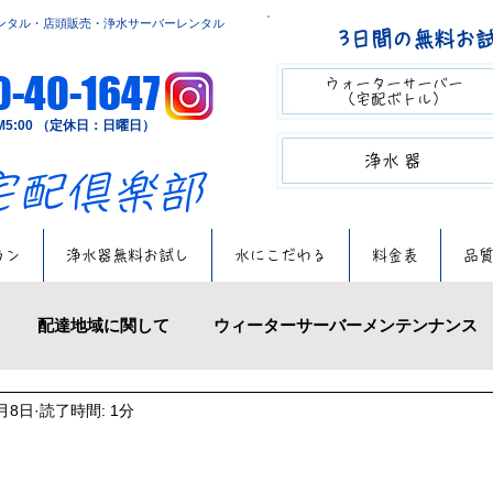
ンタル・店頭販売・浄水サーバーレンタル
3日間の無料お
0-40-1647
ウォーターサーバー​​
（宅配ボトル）
～PM5:00 （定休日：日曜日）
​​浄水器
の宅配倶楽部
ラン
浄水器無料お試し
水にこだわる
料金表
品
配達地域に関して
ウィーターサーバーメンテンナンス
8月8日
読了時間: 1分
πウォーター
アイスクリーム
浄水サーバーレンタル