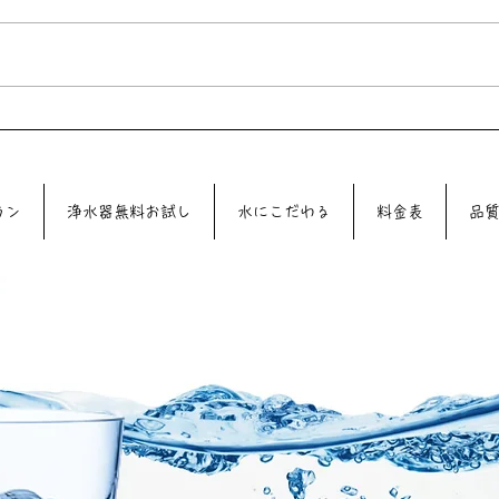
6月3日（水）は39DAYです♪♪
5月
♪♪
ラン
浄水器無料お試し
水にこだわる
料金表
品