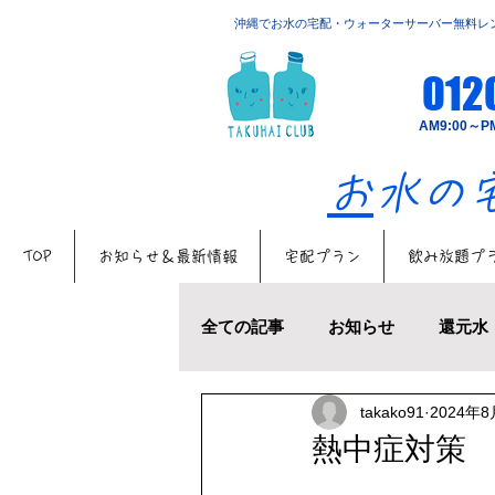
​沖縄でお水の宅配・ウォーターサーバー無料レ
012
​AM9:00
​
お水
TOP
お知らせ＆最新情報
宅配プラン
飲み放題プ
全ての記事
お知らせ
還元水
takako91
2024年
お水の話題
キャンペーン
熱中症対策