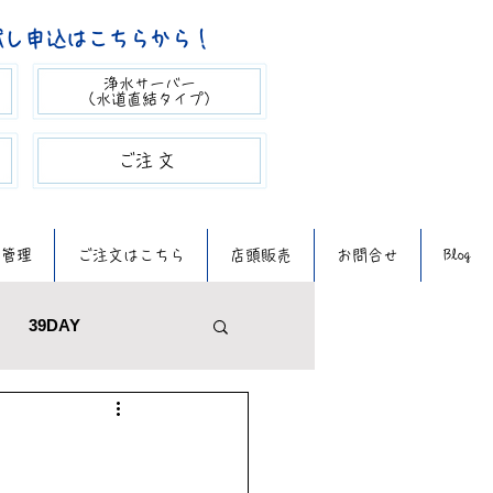
試し申込はこちらから！
浄水サーバー
（​水道直結タイプ）
​ご注文​​
質管理
ご注文はこちら
店頭販売
お問合せ
Blog
39DAY
メンテナンス