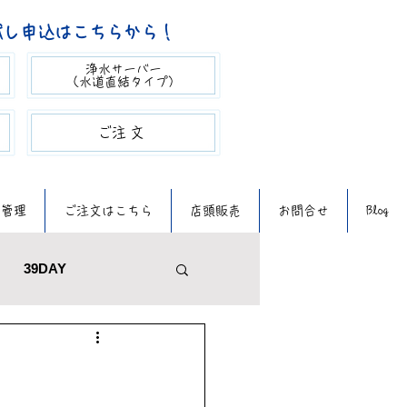
試し申込はこちらから！
浄水サーバー
（​水道直結タイプ）
​ご注文​​
質管理
ご注文はこちら
店頭販売
お問合せ
Blog
39DAY
メンテナンス