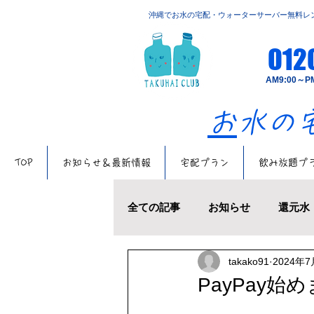
​沖縄でお水の宅配・ウォーターサーバー無料レ
012
​AM9:00
​
お水
TOP
お知らせ＆最新情報
宅配プラン
飲み放題プ
全ての記事
お知らせ
還元水
takako91
2024年7
お水の話題
キャンペーン
PayPay始