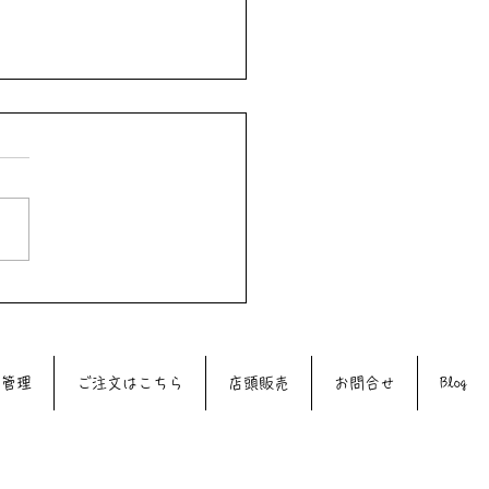
13日（水）は39DAYです
質管理
ご注文はこちら
店頭販売
お問合せ
Blog