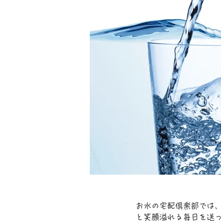
​お水の宅配倶楽部では
と笑顔溢れる毎日を送