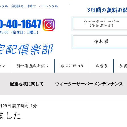
ンタル・店頭販売・浄水サーバーレンタル
3日間の無料お
0-40-1647
ウォーターサーバー​​
（宅配ボトル）
～PM5:00 （定休日：日曜日）
​​浄水器
の宅配倶楽部
ラン
浄水器無料お試し
水にこだわる
料金表
品
配達地域に関して
ウィーターサーバーメンテンナンス
月29日
読了時間: 1分
πウォーター
アイスクリーム
浄水サーバーレンタル
めました