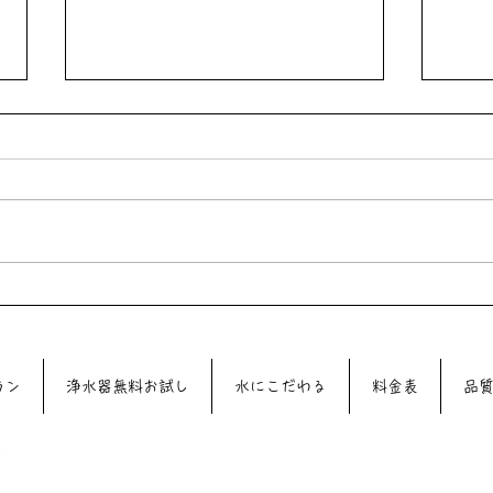
6月3日（水）は39DAYです♪♪
5月
♪♪
ラン
浄水器無料お試し
水にこだわる
料金表
品