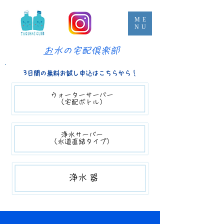
ME
NU
​
お水の宅配倶楽部
3日間の無料お試し申込はこちらから！
ウォーターサーバー​​
（宅配ボトル）
浄水サーバー
（​水道直結タイプ）
​​浄水器