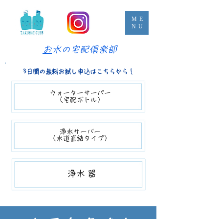
ME
NU
​
お水の宅配倶楽部
3日間の無料お試し申込はこちらから！
ウォーターサーバー​​
（宅配ボトル）
浄水サーバー
（​水道直結タイプ）
​​浄水器