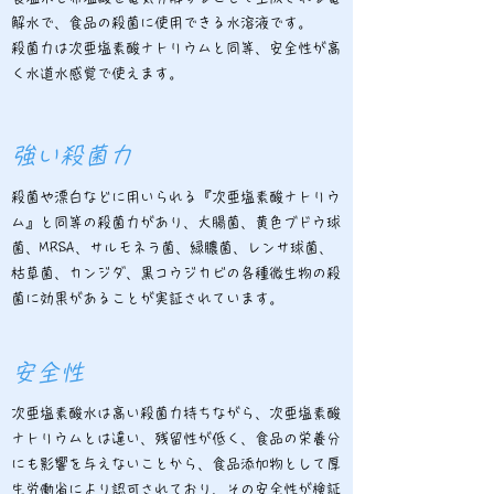
解水で、食品の殺菌に使用できる水溶液です。
殺菌力は次亜塩素酸ナトリウムと同等、安全性が高
く水道水感覚で使えます。
強い殺菌力
殺菌や漂白などに用いられる『次亜塩素酸ナトリウ
ム』と同等の殺菌力があり、大腸菌、黄色ブドウ球
菌、MRSA、サルモネラ菌、緑膿菌、レンサ球菌、
枯草菌、カンジダ、黒コウジカビの各種微生物の殺
菌に効果があることが実証されています。
安全性
次亜塩素酸水は高い殺菌力持ちながら、次亜塩素酸
ナトリウムとは違い、残留性が低く、食品の栄養分
にも影響を与えないことから、食品添加物として厚
生労働省により認可されており、その安全性が検証