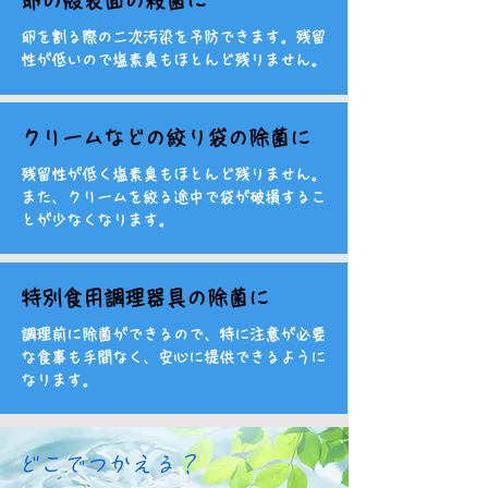
​卵の殻表面の殺菌に
卵を割る際の二次汚染を予防できます。残留
性が低いので塩素臭もほとんど残りません。
​クリームなどの絞り袋の除菌に
残留性が低く塩素臭もほとんど残りません。
また、クリームを絞る途中で袋が破損するこ
とが少なくなります。
​特別食用調理器具の除菌に
調理前に除菌ができるので、特に注意が必要
な食事も手間なく、安心に提供できるように
なります。
どこでつかえる？