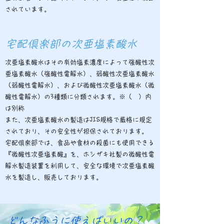
されています。
宅配倶楽部の次亜塩素酸水
次亜塩素酸水はその有効塩素濃度によって強酸性次
亜塩素酸水（強酸性電解水）、弱酸性次亜塩素酸水
（弱酸性電解水）、および微酸性次亜塩素酸水（微
酸性電解水）の3種類に分類されます。※（ ）内
は別称
また、次亜塩素酸水の製造はJIS規格で厳格に規定
されており、その安全性が担保されております。
宅配倶楽部では、食品や食材の殺菌にも使用できる
『微酸性次亜塩素酸』を、ホシザキ社製の微酸性電
解水製造装置を利用して、安全な環境で次亜塩素酸
水を製造し、販売しております。
どんなふうに使えばいいの？