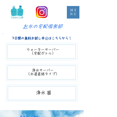
ME
NU
​
お水の宅配倶楽部
3日間の無料お試し申込はこちらから！
ウォーターサーバー​​
（宅配ボトル）
浄水サーバー
（​水道直結タイプ）
​​浄水器