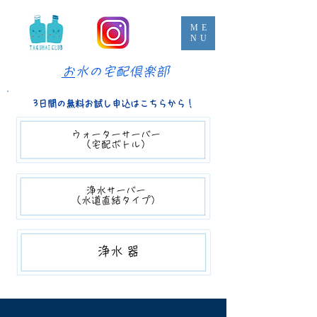
ME
NU
​
お水の宅配倶楽部
3日間の無料お試し申込はこちらから！
ウォーターサーバー​​
（宅配ボトル）
浄水サーバー
（​水道直結タイプ）
​​浄水器